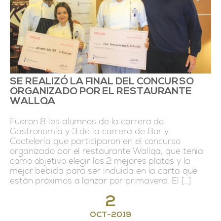
SE REALIZÓ LA FINAL DEL CONCURSO
ORGANIZADO POR EL RESTAURANTE
WALLQA
Fueron 8 los alumnos de la carrera de
Gastronomía y 3 de la carrera de Bar y
Coctelería que participaron en el concurso
organizado por el restaurante Wallqa, que tenía
como objetivo elegir los 2 mejores platos y la
mejor bebida para ser incluida en la carta que
están próximos a lanzar por primavera. El […]
2
OCT
-
2019