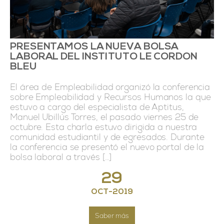
PRESENTAMOS LA NUEVA BOLSA
LABORAL DEL INSTITUTO LE CORDON
BLEU
El área de Empleabilidad organizó la conferencia
sobre Empleabilidad y Recursos Humanos la que
estuvo a cargo del especialista de Aptitus,
Manuel Ubillús Torres, el pasado viernes 25 de
octubre. Esta charla estuvo dirigida a nuestra
comunidad estudiantil y de egresados. Durante
la conferencia se presentó el nuevo portal de la
bolsa laboral a través […]
29
OCT
-
2019
Saber más