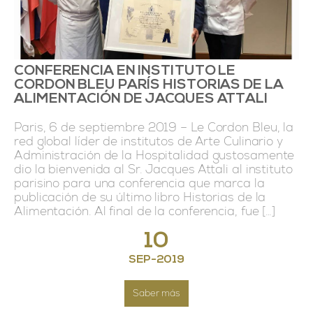
CONFERENCIA EN INSTITUTO LE
CORDON BLEU PARÍS HISTORIAS DE LA
ALIMENTACIÓN DE JACQUES ATTALI
Paris, 6 de septiembre 2019 – Le Cordon Bleu, la
red global líder de institutos de Arte Culinario y
Administración de la Hospitalidad gustosamente
dio la bienvenida al Sr. Jacques Attali al instituto
parisino para una conferencia que marca la
publicación de su último libro Historias de la
Alimentación. Al final de la conferencia, fue […]
10
SEP
-
2019
Saber más