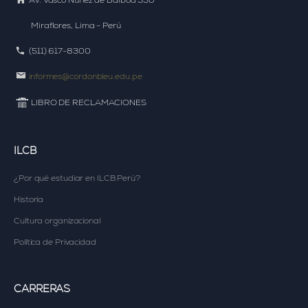
Av. Vasco Núñez de Balboa 530
Miraflores, Lima - Perú
(511) 617-8300
informes@cordonbleu.edu.pe
LIBRO DE RECLAMACIONES
ILCB
¿Por qué estudiar en
ILCB Perú?
Historia
Cultura organizacional
Política de Privacidad
CARRERAS