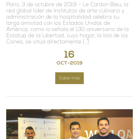
Paris, 3 de octubre de 2019 – Le Cordon Bleu, la
red global líder de Institutos de arte culinario y
administración de la hospitalidad celebra su
larga amistad con los Estados Unidos de
América, como lo señala el 130 aniversario de la
Estatua de la Libertad, cuyo hogar, la Isla de los
Cisnes, se sitúa directamente […]
16
OCT
-
2019
Saber más