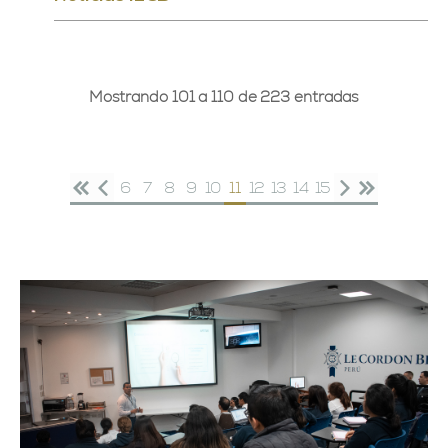
Mostrando 101 a 110 de 223 entradas
6
7
8
9
10
11
12
13
14
15