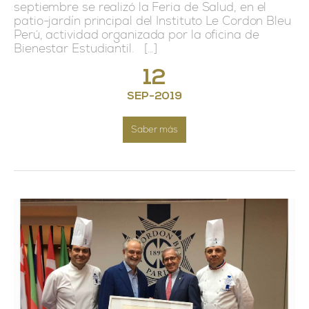
septiembre se realizó la Feria de Salud, en el
patio-jardín principal del Instituto Le Cordon Bleu
Perú, actividad organizada por la oficina de
Bienestar Estudiantil. […]
12
SEP
-
2019
Saber más