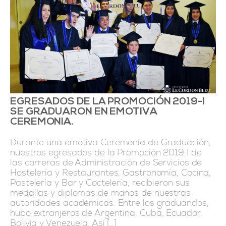
EGRESADOS DE LA PROMOCIÓN 2019-I
SE GRADUARON EN EMOTIVA
CEREMONIA.
Durante una emotiva Ceremonia de Graduación,
nuestros egresados de la Promoción 2019 I de
las carreras de Administración de Servicios de
Hostelería y Restaurantes, Gastronomía, Cocina,
Pastelería y Bar y Coctelería, recibieron sus
medallas y diplomas de manos de nuestras
autoridades académicas. Entre los graduandos,
hubo extranjeros de Argentina, Cuba, Ecuador,
Bolivia y Venezuela. Así […]