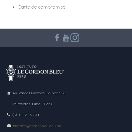
Carta de compromiso.
Av. Vasco Núñez de Balboa 530
Miraflores, Lima - Perú
(511) 617-8300
informes@cordonbleu.edu.pe