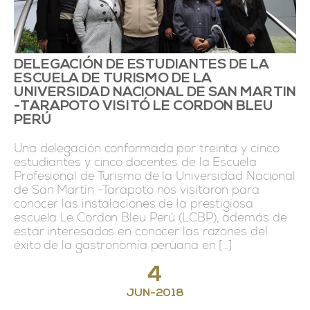
DELEGACIÓN DE ESTUDIANTES DE LA
ESCUELA DE TURISMO DE LA
UNIVERSIDAD NACIONAL DE SAN MARTIN
-TARAPOTO VISITÓ LE CORDON BLEU
PERÚ
Una delegación conformada por treinta y cinco
estudiantes y cinco docentes de la Escuela
Profesional de Turismo de la Universidad Nacional
de San Martín -Tarapoto nos visitaron para
conocer las instalaciones de la prestigiosa
escuela Le Cordon Bleu Perú (LCBP), además de
estar interesados en conocer las razones del
éxito de la gastronomía peruana en […]
4
JUN
-
2018