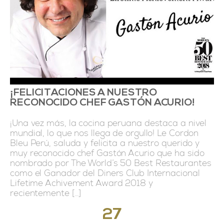
¡FELICITACIONES A NUESTRO
RECONOCIDO CHEF GASTÓN ACURIO!
¡Una vez más, la cocina peruana destaca a nivel
mundial, lo que nos llega de orgullo! Le Cordon
Bleu Perú, saluda y felicita a nuestro querido y
muy reconocido chef Gastón Acurio que ha sido
nombrado por The World’s 50 Best Restaurantes
como el Ganador del Diners Club Internacional
Lifetime Achivement Award 2018 y
recientemente […]
27