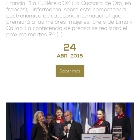
Francia “La Cuillère d’Or” (La Cuchara de Oro, en
francés), informaron sobre esta competencia
gastronómica de categoría internacional que
premiará a las mejores mujeres chefs de Lima y
Callao. La conferencia de prensa se realizará el
próximo martes 24 […]
24
ABR
-
2018
Saber más