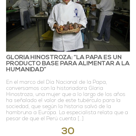
GLORIA HINOSTROZA: “LA PAPA ES UN
PRODUCTO BASE PARA ALIMENTAR A LA
HUMANIDAD”
En el marco del Día Nacional de la Papa,
conversamos con la historiadora Gloria
Hinostroza, una mujer que a lo largo de los años
ha señalado el valor de este tubérculo para la
sociedad, que según la historia salvó de la
hambruna a Europa. La especialista relata que a
pesar de que el Perú cuenta […]
30