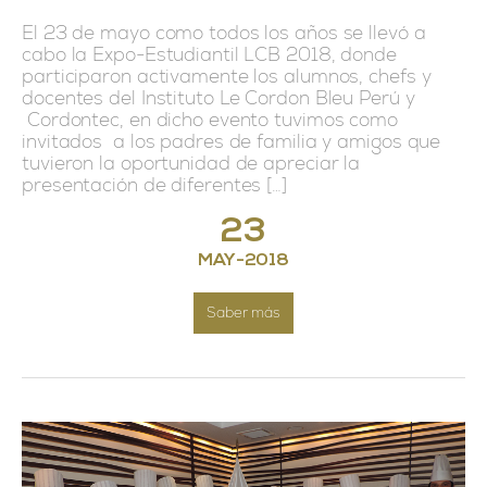
El 23 de mayo como todos los años se llevó a
cabo la Expo-Estudiantil LCB 2018, donde
participaron activamente los alumnos, chefs y
docentes del Instituto Le Cordon Bleu Perú y
Cordontec, en dicho evento tuvimos como
invitados a los padres de familia y amigos que
tuvieron la oportunidad de apreciar la
presentación de diferentes […]
23
MAY
-
2018
Saber más