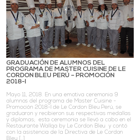
GRADUACIÓN DE ALUMNOS DEL
PROGRAMA DE MASTER CUISINE DE LE
CORDON BLEU PERÚ – PROMOCIÓN
2018-I
Mayo 11, 2018. En una emotiva ceremonia 9
alumnos del programa de Master Cuisine -
Promoción 2018-I de Le Cordon Bleu Perú, se
graduaron y recibieron sus respectivas medallas
y diplomas; esta ceremonia se llevó a cabo en el
Restaurante Wallqa by Le Cordon Bleu y contó
con la asistencia de la Directiva de Le Cordon
Bleu […]