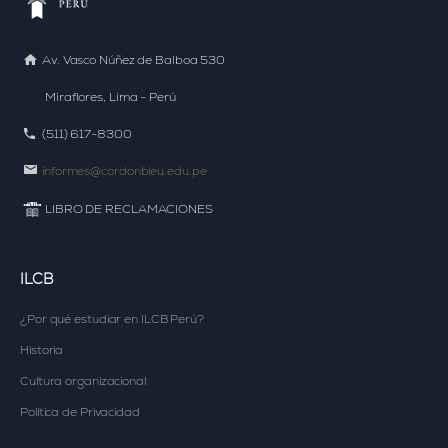
Av. Vasco Núñez de Balboa 530
Miraflores, Lima - Perú
(511) 617-8300
informes@cordonbleu.edu.pe
LIBRO DE RECLAMACIONES
ILCB
¿Por qué estudiar en
ILCB Perú?
Historia
Cultura organizacional
Política de Privacidad