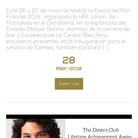
Este 26 y 27 de mayo se realizó la Fiesta del Pan
Frances 2018, organizado la UFE (Unión de
Franceses en el Extranjero), en la explanada del
Estadio Manuel Bonilla, alumnos de la carrera de
Bar y Coctelería de Le Cordon Bleu Perú
estuvieron presentes en la inauguración para el
servicio de fuenteo; también participó […]
28
MAY
-
2018
Saber más