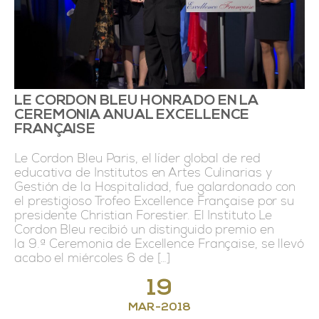
LE CORDON BLEU HONRADO EN LA
CEREMONIA ANUAL EXCELLENCE
FRANÇAISE
Le Cordon Bleu Paris, el líder global de red
educativa de Institutos en Artes Culinarias y
Gestión de la Hospitalidad, fue galardonado con
el prestigioso Trofeo Excellence Française por su
presidente Christian Forestier. El Instituto Le
Cordon Bleu recibió un distinguido premio en
la 9.ª Ceremonia de Excellence Française, se llevó
acabo el miércoles 6 de […]
19
MAR
-
2018