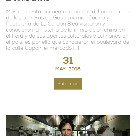
Mas de ciento cincuenta alumnos del primer ciclo
de las carreras de Gastronomía, Cocina y
Pastelería de Le Cordon Bleu visitaron y
conocieron la historia de la inmigración china en
el Perú y de sus aportes culturales y culinarios en
el país, es por ello que conocieron el boulevard de
la calle Capón, el mercado […]
31
MAY
-
2018
Saber más