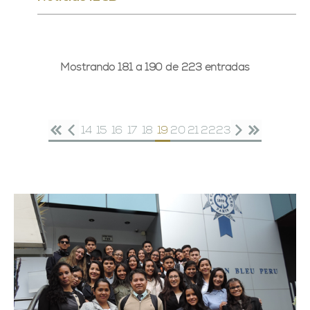
Mostrando 181 a 190 de 223 entradas
14
15
16
17
18
19
20
21
22
23