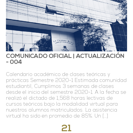
COMUNICADO OFICIAL | ACTUALIZACIÓN
- 004
Calendario académico de clases teóricas y
prácticas Semestre 2020-1 Estimada comunidad
estudiantil, Cumplimos 3 semanas de clases
desde el inicio del semestre 2020-1. A la fecha se
realizó el dictado de 1,568 horas lectivas de
cursos teóricos bajo la modalidad virtual para
nuestros alumnos matriculados. La asistencia
virtual ha sido en promedio de 85%. Un […]
21