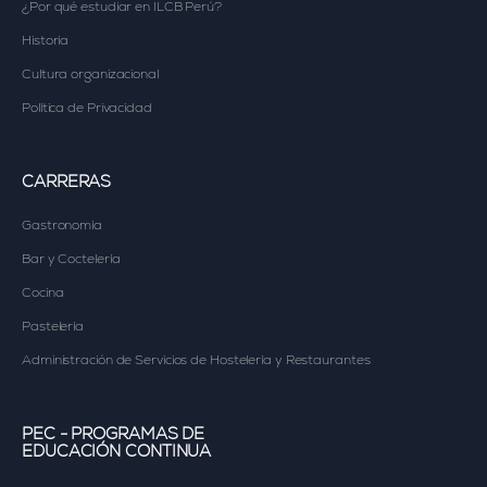
¿Por qué estudiar en
ILCB Perú?
Historia
Cultura organizacional
Política de Privacidad
CARRERAS
Gastronomía
Bar y Coctelería
Cocina
Pastelería
Administración de
Servicios de Hostelería
y Restaurantes
PEC - PROGRAMAS DE
EDUCACIÓN CONTINUA