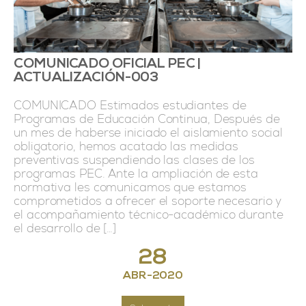
COMUNICADO OFICIAL PEC |
ACTUALIZACIÓN-003
COMUNICADO Estimados estudiantes de
Programas de Educación Continua, Después de
un mes de haberse iniciado el aislamiento social
obligatorio, hemos acatado las medidas
preventivas suspendiendo las clases de los
programas PEC. Ante la ampliación de esta
normativa les comunicamos que estamos
comprometidos a ofrecer el soporte necesario y
el acompañamiento técnico-académico durante
el desarrollo de […]
28
ABR
-
2020