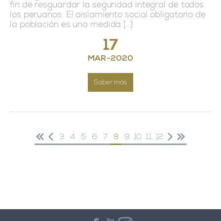
fin de resguardar la seguridad integral de todos
los peruanos. El aislamiento social obligatorio de
la población es una medida […]
17
MAR
-
2020
Saber más
3
4
5
6
7
8
9
10
11
12