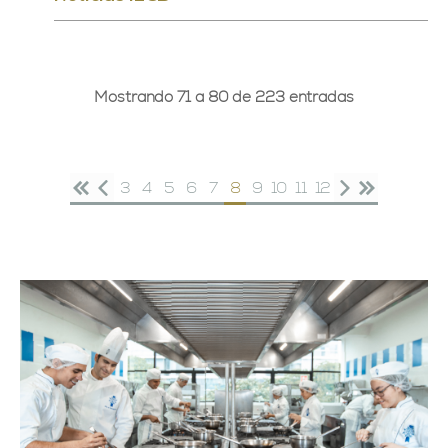
Mostrando 71 a 80 de 223 entradas
3
4
5
6
7
8
9
10
11
12