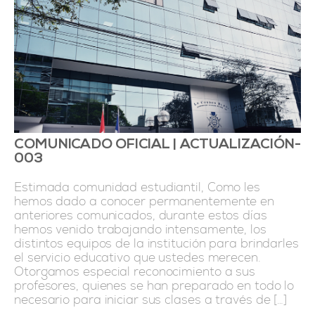
COMUNICADO OFICIAL | ACTUALIZACIÓN-
003
Estimada comunidad estudiantil, Como les
hemos dado a conocer permanentemente en
anteriores comunicados, durante estos días
hemos venido trabajando intensamente, los
distintos equipos de la institución para brindarles
el servicio educativo que ustedes merecen.
Otorgamos especial reconocimiento a sus
profesores, quienes se han preparado en todo lo
necesario para iniciar sus clases a través de […]